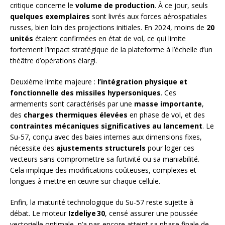
critique concerne le
volume de production
. À ce jour, seuls
quelques exemplaires
sont livrés aux forces aérospatiales
russes, bien loin des projections initiales. En 2024, moins de
20
unités
étaient confirmées en état de vol, ce qui limite
fortement l’impact stratégique de la plateforme à l’échelle d’un
théâtre d’opérations élargi.
Deuxième limite majeure :
l’intégration physique et
fonctionnelle des missiles hypersoniques
. Ces
armements sont caractérisés par une
masse importante
,
des
charges thermiques élevées
en phase de vol, et des
contraintes mécaniques significatives au lancement
. Le
Su‑57, conçu avec des baies internes aux dimensions fixes,
nécessite des
ajustements structurels
pour loger ces
vecteurs sans compromettre sa furtivité ou sa maniabilité.
Cela implique des modifications coûteuses, complexes et
longues à mettre en œuvre sur chaque cellule.
Enfin, la maturité technologique du Su‑57 reste sujette à
débat. Le moteur
Izdeliye 30
, censé assurer une poussée
vectorielle optimale, n’a pas encore atteint sa phase finale de