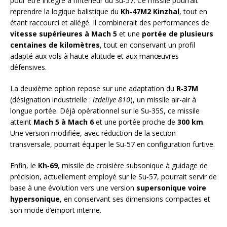
pour être intégré à l’intérieur du Su‑57. Ce missile pourrait
reprendre la logique balistique du
Kh‑47M2 Kinzhal
, tout en
étant raccourci et allégé. Il combinerait des performances de
vitesse supérieures à Mach 5
et une
portée de plusieurs
centaines de kilomètres
, tout en conservant un profil
adapté aux vols à haute altitude et aux manœuvres
défensives.
La deuxième option repose sur une adaptation du
R‑37M
(désignation industrielle :
izdeliye 810
), un missile air-air à
longue portée. Déjà opérationnel sur le Su‑35S, ce missile
atteint
Mach 5 à Mach 6
et une portée proche de
300 km
.
Une version modifiée, avec réduction de la section
transversale, pourrait équiper le Su‑57 en configuration furtive.
Enfin, le
Kh‑69
, missile de croisière subsonique à guidage de
précision, actuellement employé sur le Su‑57, pourrait servir de
base à une évolution vers une version
supersonique voire
hypersonique
, en conservant ses dimensions compactes et
son mode d’emport interne.