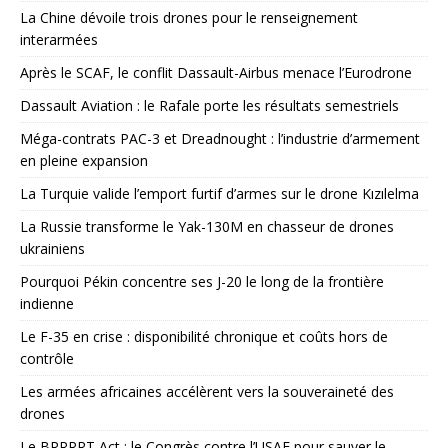
La Chine dévoile trois drones pour le renseignement
interarmées
Après le SCAF, le conflit Dassault-Airbus menace l’Eurodrone
Dassault Aviation : le Rafale porte les résultats semestriels
Méga-contrats PAC-3 et Dreadnought : l’industrie d’armement
en pleine expansion
La Turquie valide l’emport furtif d’armes sur le drone Kızılelma
La Russie transforme le Yak-130M en chasseur de drones
ukrainiens
Pourquoi Pékin concentre ses J-20 le long de la frontière
indienne
Le F-35 en crise : disponibilité chronique et coûts hors de
contrôle
Les armées africaines accélèrent vers la souveraineté des
drones
Le BRRRRT Act : le Congrès contre l’USAF pour sauver le